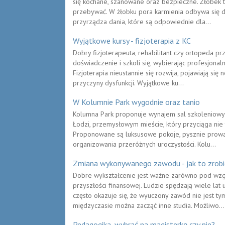
się kochane, szanowane oraz bezpieczne. Żłobek t
przebywać. W żłobku pora karmienia odbywa się d
przyrządza dania, które są odpowiednie dla...
Wyjątkowe kursy - fizjoterapia z KC
Dobry fizjoterapeuta, rehabilitant czy ortopeda
doświadczenie i szkoli się, wybierając profesjonaln
Fizjoterapia nieustannie się rozwija, pojawiają się
przyczyny dysfunkcji. Wyjątkowe ku...
W Kolumnie Park wygodnie oraz tanio
Kolumna Park proponuje wynajem sal szkoleniowych
Łodzi, przemysłowym mieście, który przyciąga nie 
Proponowane są luksusowe pokoje, pysznie prowa
organizowania przeróżnych uroczystości. Kolu...
Zmiana wykonywanego zawodu - jak to zrobi
Dobre wykształcenie jest ważne zarówno pod wzg
przyszłości finansowej. Ludzie spędzają wiele lat
często okazuje się, że wyuczony zawód nie jest 
międzyczasie można zacząć inne studia. Możliwo...
Pedagogika, wybrać na magisterkę czy nie?