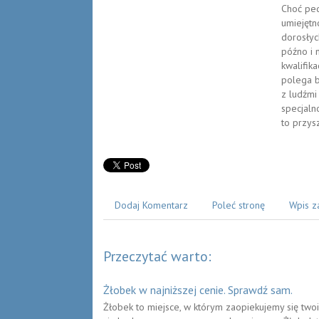
Choć ped
umiejętn
dorosłych
późno i 
kwalifik
polega b
z ludźmi
specjalno
to przys
Dodaj Komentarz
Poleć stronę
Wpis z
Przeczytać warto:
Żłobek w najniższej cenie. Sprawdź sam.
Żłobek to miejsce, w którym zaopiekujemy się two