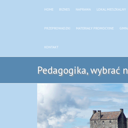
HOME
BIZNES
NAPRAWA
LOKAL MIESZKALNY
PRZEPROWADZKI
MATERIAŁY PROMOCYJNE
GIMN
KONTAKT
Pedagogika, wybrać n