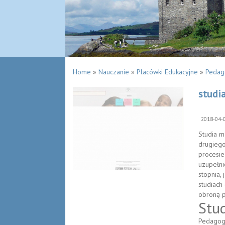
Home
»
Nauczanie
»
Placówki Edukacyjne
»
Pedago
studi
2018-04-
Studia m
drugiego
procesie
uzupełni
stopnia,
studiach
obroną p
Stu
Pedagogi