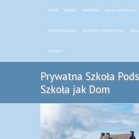
HOME
BIZNES
NAPRAWA
LOKAL MIESZKALNY
PRZEPROWADZKI
MATERIAŁY PROMOCYJNE
GIMN
KONTAKT
Prywatna Szkoła Pod
Szkoła jak Dom