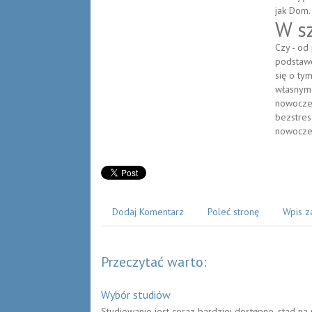
jak Dom.
W s
Czy - od
podstawo
się o ty
własnym 
nowoczes
bezstres
nowocze
Dodaj Komentarz
Poleć stronę
Wpis z
Przeczytać warto:
Wybór studiów
Studiowanie jest coraz bardziej dostępne, stąd n