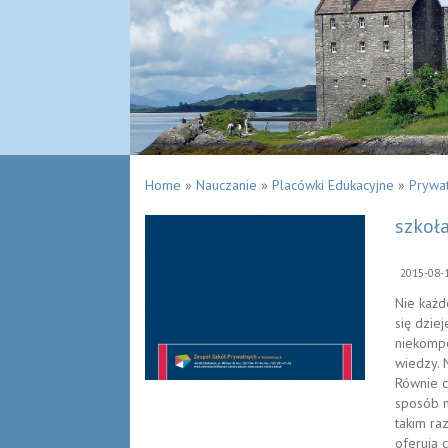
Home
»
Nauczanie
»
Placówki Edukacyjne
»
Prywa
szkoł
2015-08-
Nie każd
się dzie
niekompe
wiedzy. N
Równie c
sposób m
takim ra
oferują 