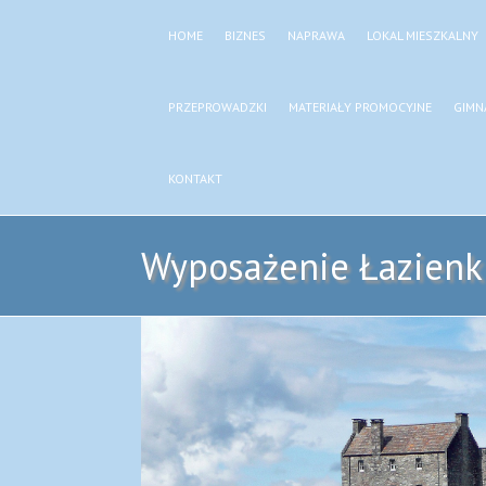
HOME
BIZNES
NAPRAWA
LOKAL MIESZKALNY
PRZEPROWADZKI
MATERIAŁY PROMOCYJNE
GIMN
KONTAKT
Wyposażenie Łazienki