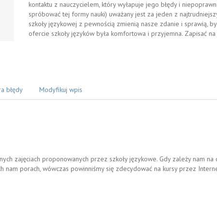
kontaktu z nauczycielem, który wyłapuje jego błędy i niepoprawno
spróbować tej formy nauki) uważany jest za jeden z najtrudniejs
szkoły językowej z pewnością zmienią nasze zdanie i sprawią, b
ofercie szkoły języków była komfortowa i przyjemna. Zapisać na
ra błędy
Modyfikuj wpis
rnych zajęciach proponowanych przez szkoły językowe. Gdy zależy nam na 
h nam porach, wówczas powinniśmy się zdecydować na kursy przez Internet