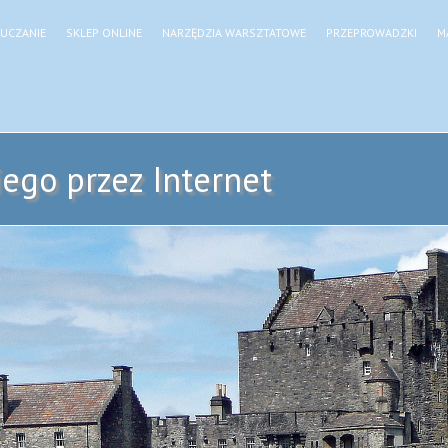
UCZANIE
SKLEP ONLINE
NARZĘDZIA WARSZTATOWE
PRZEPROWADZKI
M
ego przez Internet