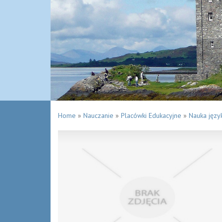
Home
»
Nauczanie
»
Placówki Edukacyjne
»
Nauka języ