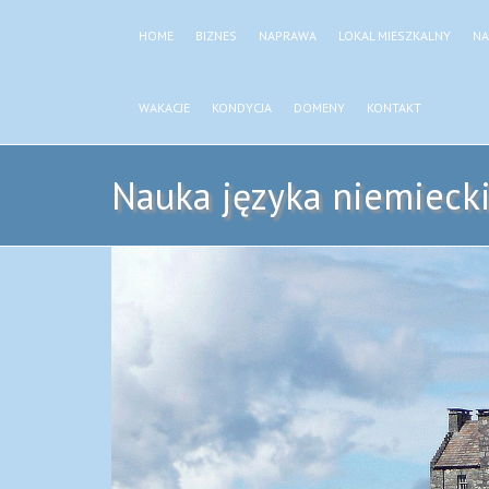
HOME
BIZNES
NAPRAWA
LOKAL MIESZKALNY
NA
WAKACJE
KONDYCJA
DOMENY
KONTAKT
Nauka języka niemiecki