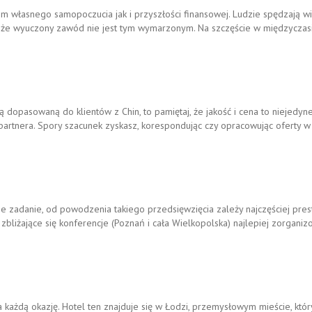
własnego samopoczucia jak i przyszłości finansowej. Ludzie spędzają wie
ę, że wyuczony zawód nie jest tym wymarzonym. Na szczęście w międzyczas
ą dopasowaną do klientów z Chin, to pamiętaj, że jakość i cena to niejedyn
 partnera. Spory szacunek zyskasz, korespondując czy opracowując oferty w
e zadanie, od powodzenia takiego przedsięwzięcia zależy najczęściej prest
bliżające się konferencje (Poznań i cała Wielkopolska) najlepiej zorgani
ażdą okazję. Hotel ten znajduje się w Łodzi, przemysłowym mieście, który