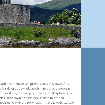
ęciach proponowanych przez szkoły językowe. Gdy
najbardziej odpowiadających nam porach, wówczas
ół językowych oferujących naukę w takiej formie, jest
elski, lecz również niemiecki. Online to bardzo
modzielnie wybiera pory nauki, ma możliwość stałego