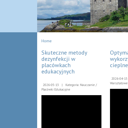
Home
Skuteczne metody
Optym
dezynfekcji w
wykorz
placówkach
cieplne
edukacyjnych
2026-04-15
Warsztatowe
2026-05-13
|
Kategoria: Nauczanie /
Placówki Edukacyjne