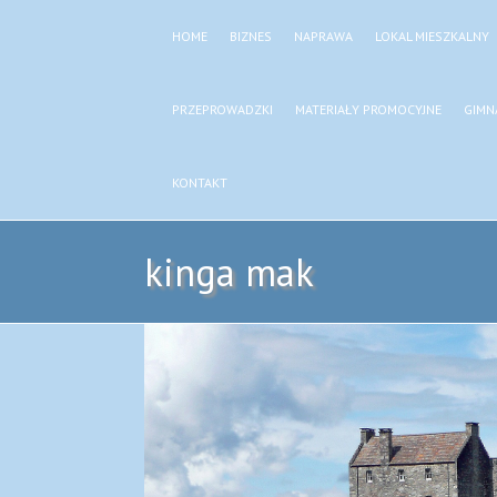
HOME
BIZNES
NAPRAWA
LOKAL MIESZKALNY
PRZEPROWADZKI
MATERIAŁY PROMOCYJNE
GIMN
KONTAKT
kinga mak