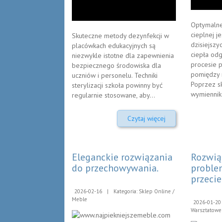
Optymalne
cieplnej j
Skuteczne metody dezynfekcji w
dzisiejszy
placówkach edukacyjnych są
ciepła odg
niezwykle istotne dla zapewnienia
procesie 
bezpiecznego środowiska dla
pomiędzy 
uczniów i personelu. Techniki
Poprzez s
sterylizacji szkoła powinny być
wymiennik
regularnie stosowane, aby...
Czytaj więcej
Eleganckie rozwiązania
Rozwią
do przechowywania.
proble
przeci
2026-02-16
|
Kategoria: Sklep Online /
Meble
2026-01-20
Warsztatowe