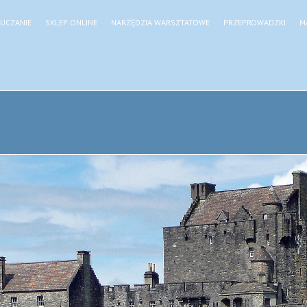
UCZANIE
SKLEP ONLINE
NARZĘDZIA WARSZTATOWE
PRZEPROWADZKI
M