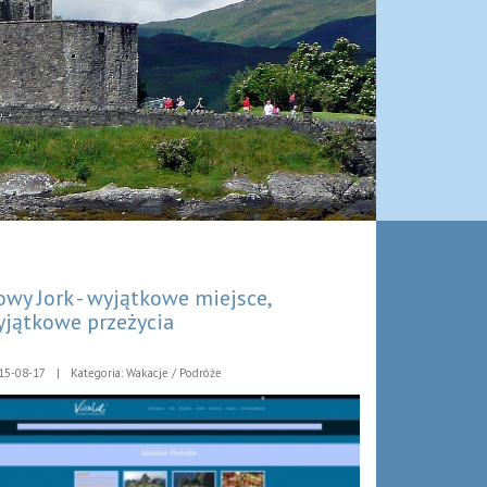
wy Jork - wyjątkowe miejsce,
jątkowe przeżycia
15-08-17
|
Kategoria: Wakacje / Podróże