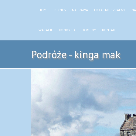
HOME
BIZNES
NAPRAWA
LOKAL MIESZKALNY
NA
WAKACJE
KONDYCJA
DOMENY
KONTAKT
Podróże - kinga mak