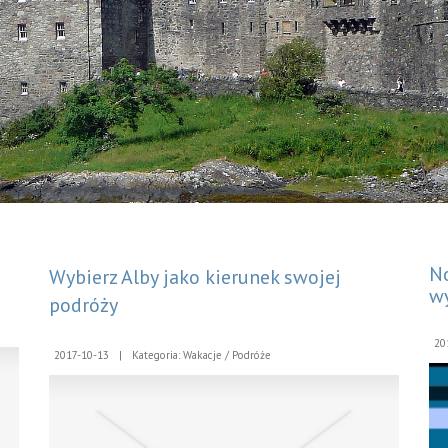
No
Wybierz Alby jako kierunek swojej
wy
podróży
20
2017-10-13
|
Kategoria: Wakacje / Podróże