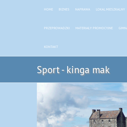
HOME
BIZNES
NAPRAWA
LOKAL MIESZKALNY
PRZEPROWADZKI
MATERIAŁY PROMOCYJNE
GIMN
KONTAKT
Sport - kinga mak