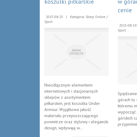
koszulki piłkarskie
w góra
cenie
2015-08-25
|
Kategoria: Sklep Online /
Sport
2015-08-19
Sport
Nieodłącznym elementem
internetowych i stacjonarnych
Spędzanie
sklepów z asortymentem
górach to 
piłkarskim, jest koszulka Under
któremu m
Armour. Wyjątkowa jakość
wypocząć.
materiału przepuszczającego
górskich s
powietrze oraz stylowy i elegancki
przyjemne 
design, wpływają w...