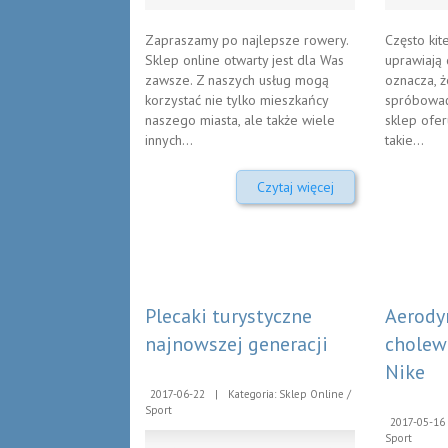
Zapraszamy po najlepsze rowery.
Często kit
Sklep online otwarty jest dla Was
uprawiają d
zawsze. Z naszych usług mogą
oznacza, ż
korzystać nie tylko mieszkańcy
spróbować
naszego miasta, ale także wiele
sklep ofer
innych...
takie...
Czytaj więcej
Plecaki turystyczne
Aerody
najnowszej generacji
cholew
Nike
2017-06-22
|
Kategoria: Sklep Online /
Sport
2017-05-16
Sport