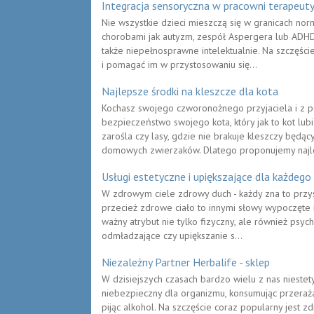
Integracja sensoryczna w pracowni terapeut
Nie wszystkie dzieci mieszczą się w granicach norm
chorobami jak autyzm, zespół Aspergera lub ADHD
także niepełnosprawne intelektualnie. Na szczęśc
i pomagać im w przystosowaniu się...
Najlepsze środki na kleszcze dla kota
Kochasz swojego czworonożnego przyjaciela i z 
bezpieczeństwo swojego kota, który jak to kot lubi
zarośla czy lasy, gdzie nie brakuje kleszczy będą
domowych zwierzaków. Dlatego proponujemy najle
Usługi estetyczne i upiększające dla każdego
W zdrowym ciele zdrowy duch - każdy zna to przysł
przecież zdrowe ciało to innymi słowy wypoczęte 
ważny atrybut nie tylko fizyczny, ale również psyc
odmładzające czy upiększanie s...
Niezależny Partner Herbalife - sklep
W dzisiejszych czasach bardzo wielu z nas niestety
niebezpieczny dla organizmu, konsumując przerażaj
pijąc alkohol. Na szczęście coraz popularny jest z