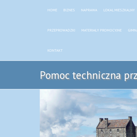
HOME
BIZNES
NAPRAWA
LOKAL MIESZKALNY
PRZEPROWADZKI
MATERIAŁY PROMOCYJNE
GIMN
KONTAKT
Pomoc techniczna pr