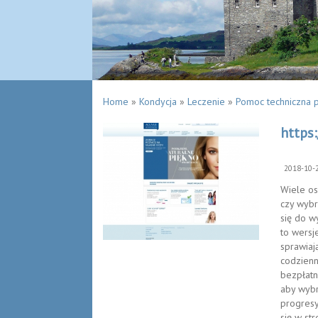
Home
»
Kondycja
»
Leczenie
»
Pomoc techniczna 
https
2018-10-
Wiele os
czy wybr
się do w
to wersj
sprawiaj
codzienn
bezpłatn
aby wybr
progresy
się w st