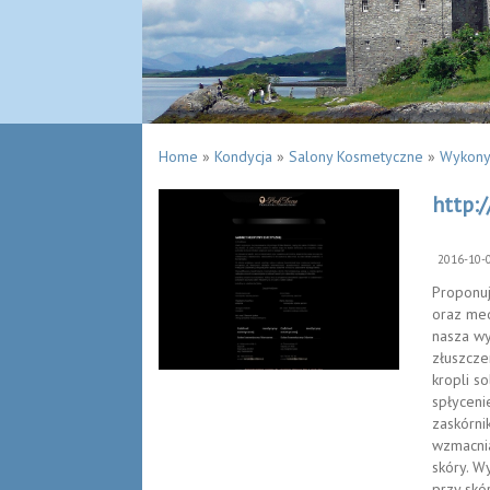
Home
»
Kondycja
»
Salony Kosmetyczne
»
Wykony
http:/
2016-10-
Proponuj
oraz me
nasza wy
złuszcze
kropli so
spłyceni
zaskórni
wzmacnia
skóry. W
przy skó