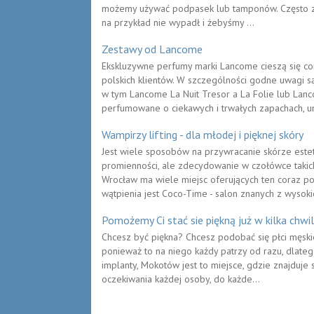
możemy używać podpasek lub tamponów. Często za
na przykład nie wypadł i żebyśmy ...
Zestawy od Lancome
Ekskluzywne perfumy marki Lancome cieszą się c
polskich klientów. W szczególności godne uwagi są
w tym Lancome La Nuit Tresor a La Folie lub Lanc
perfumowane o ciekawych i trwałych zapachach, um
Wampirzy lifting - dla młodej i pięknej skóry
Jest wiele sposobów na przywracanie skórze est
promienności, ale zdecydowanie w czołówce takich
Wrocław ma wiele miejsc oferujących ten coraz po
wątpienia jest Coco-Time - salon znanych z wysokie
Pomożemy Ci stać sie piękną już w kilka chwil
Chcesz być piękna? Chcesz podobać się płci męski
ponieważ to na niego każdy patrzy od razu, dlat
implanty, Mokotów jest to miejsce, gdzie znajduje s
oczekiwania każdej osoby, do każde...