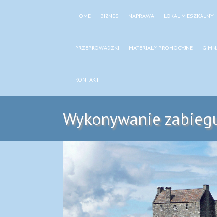
HOME
BIZNES
NAPRAWA
LOKAL MIESZKALNY
PRZEPROWADZKI
MATERIAŁY PROMOCYJNE
GIMN
KONTAKT
Wykonywanie zabiegu