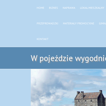
HOME
BIZNES
NAPRAWA
LOKAL MIESZKALNY
PRZEPROWADZKI
MATERIAŁY PROMOCYJNE
GIMN
KONTAKT
W pojeździe wygodnie