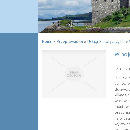
Home
»
Przeprowadzki
»
Usługi Motoryzacyjne
»
W poj
2017-12-
Istnieje
samochod
do swoi
kilkadzi
wprowadz
montowan
przez na
najprości
wyjątkie
wielkopo