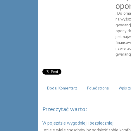
opon
. Do oma
najwyższ
gwarancj
opony do
jest naj
finansow
nawierzc
gwarancj
Dodaj Komentarz
Poleć stronę
Wpis z
Przeczytać warto:
W pojeździe wygodniej i bezpieczniej
Istnieje wiele sposobów, by podnieść sobie komf