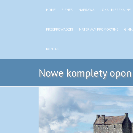
HOME
BIZNES
NAPRAWA
LOKAL MIESZKALNY
PRZEPROWADZKI
MATERIAŁY PROMOCYJNE
GIMN
KONTAKT
Nowe komplety opon