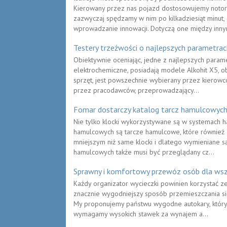
Kierowany przez nas pojazd dostosowujemy notor
zazwyczaj spędzamy w nim po kilkadziesiąt minut,
wprowadzanie innowacji. Dotyczą one między inny
Testery trzeźwości o najlepszych parametrac
Obiektywnie oceniając, jedne z najlepszych param
elektrochemiczne, posiadają modele Alkohit X5, o
sprzęt, jest powszechnie wybierany przez kierowc
przez pracodawców, przeprowadzający...
Fomar dostarczy katalog tarcz hamulcowyc
Nie tylko klocki wykorzystywane są w systemach
hamulcowych są tarcze hamulcowe, które również z
mniejszym niż same klocki i dlatego wymieniane są
hamulcowych także musi być przeglądany cz...
Sprawny i komfortowy przewóz osób dla wsz
Każdy organizator wycieczki powinien korzystać z
znacznie wygodniejszy sposób przemieszczania się 
My proponujemy państwu wygodne autokary, którym
wymagamy wysokich stawek za wynajem a...