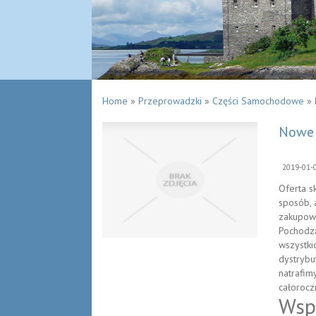
Home
»
Przeprowadzki
»
Części Samochodowe
»
Nowe 
2019-01-
Oferta s
sposób, 
zakupow
Pochodz
wszystki
dystrybu
natrafim
całorocz
Wsp