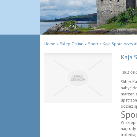
Home
»
Sklep Online
»
Sport
»
Kaja Sport- wszyst
Kaja 
2015-08-
Sklep Ka
nabyć do
marzenia
upatrzon
odzież s
Spor
W sklepi
nagrody,
trofeów,