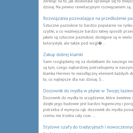
zerknąć na to, jak doskonale sprawuje się to miej
dzisiaj. Na pewno rewelacyjnym rozwiązaniem są..
Rozwiązania pozwalające na przedłużenie pa
Sztuczne paznokcie to bardzo popularne na rynku p
szybki, a co ważniejsze bardzo łatwy sposób prze
jakimi są sztuczne paznokcie, dostępne są w wielu
kolorystyki, ale także pod wzgl�...
Zakup dobrej klamki
Sami rozglądamy się za dodatkami do naszego mies
są tym, czego najbardziej potrzebujemy w naszym
klamka Hermes to nieodłączny element każdych dr
to, co najlepsze dla nas dzisiaj. S...
Dozownik do mydła w płynie w Twojej łazien
Dozownik do mydła to urządzenie, które świetnie s
dzięki jego budowie jest bardzo higieniczny i porcj
potrzeba d wymycia rąk. dozownik do mydła posiad
czemu nie trzeba cały czas ...
Stylowe szafy do tradycyjnych i nowoczesny