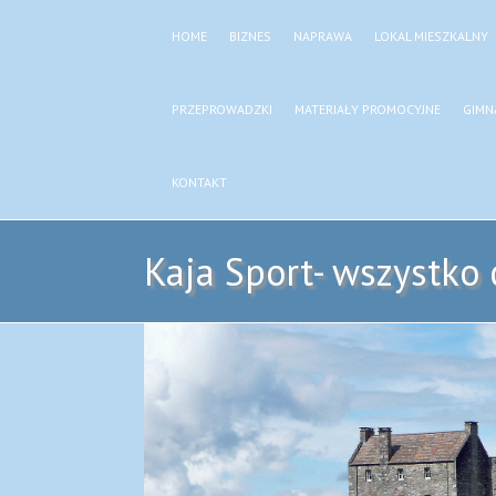
HOME
BIZNES
NAPRAWA
LOKAL MIESZKALNY
PRZEPROWADZKI
MATERIAŁY PROMOCYJNE
GIMN
KONTAKT
Kaja Sport- wszystko