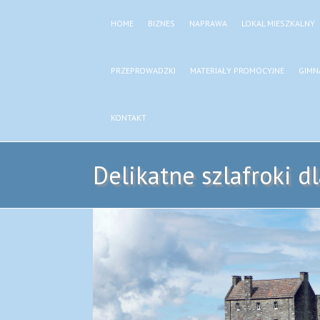
HOME
BIZNES
NAPRAWA
LOKAL MIESZKALNY
PRZEPROWADZKI
MATERIAŁY PROMOCYJNE
GIMN
KONTAKT
Delikatne szlafroki d