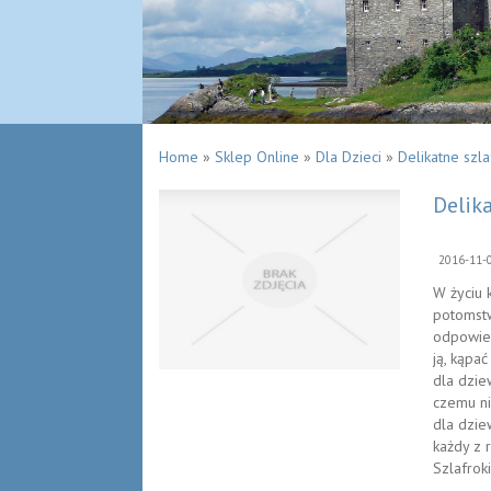
Home
»
Sklep Online
»
Dla Dzieci
»
Delikatne szl
Delik
2016-11-
W życiu 
potomstw
odpowied
ją, kąpać
dla dzie
czemu ni
dla dzie
każdy z 
Szlafrok