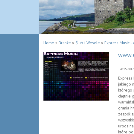
Home
»
Branże
»
Ślub i Wesele
»
Express Music -
www.e
2015-08-
Express 
jakiego 
którego 
chętnie 
warmińs
grania h
zespół s
wszystki
urodzina
które po