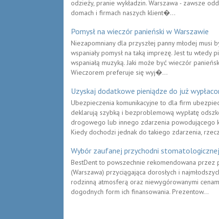
odzieży, pranie wykładzin. Warszawa - zawsze od
domach i firmach naszych klient�...
Pomysł na wieczór panieński w Warszawie
Niezapomniany dla przyszłej panny młodej musi b
wspaniały pomysł na taką imprezę. Jest tu wtedy p
wspaniałą muzyką. Jaki może być wieczór panieńs
Wieczorem preferuje się wyj�...
Uzyskaj dodatkowe pieniądze do już wypłaco
Ubezpieczenia komunikacyjne to dla firm ubezpiecz
deklarują szybką i bezproblemową wypłatę odsz
drogowego lub innego zdarzenia powodującego k
Kiedy dochodzi jednak do takiego zdarzenia, rzec
Wybór zaufanej przychodni stomatologiczne
BestDent to powszechnie rekomendowana przez pac
(Warszawa) przyciągająca dorosłych i najmłodszyc
rodzinną atmosferą oraz niewygórowanymi cenami 
dogodnych form ich finansowania. Prezentow...