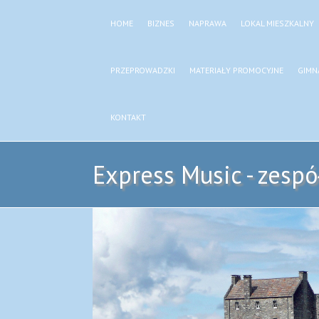
HOME
BIZNES
NAPRAWA
LOKAL MIESZKALNY
PRZEPROWADZKI
MATERIAŁY PROMOCYJNE
GIMN
KONTAKT
Express Music - zespó