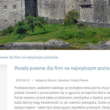
rawne dla firm na najwyższym poziomie
Porady prawne dla firm na najwyższym pozi
2015-08-19
|
Kategoria: Branże / Adwokaci, Porady Prawne
Podstawowym zadaniem każdego przedsiębiorstwa jest to, by prz
jednak również z poruszaniem się w gąszczu przepisów, które n
Kiedy staniesz przed takim problemem, niezbędna ci będzie prof
ludzi, którzy mają świadomość co do wartości pieniądza. Zanim 
każdym kątem - także tym dotyczącym aspektów prawnych. Słu