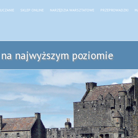
UCZANIE
SKLEP ONLINE
NARZĘDZIA WARSZTATOWE
PRZEPROWADZKI
M
m na najwyższym poziomie