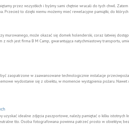
ętamy przez wszystkich i byśmy sami chętnie wracali do tych chwil. Zate
awa. Przecież to dzięki niemu możemy mieć rewelacyjne pamiątki, do których
zy murowanego, może okazać się domek holenderski, coraz łatwiej dostępn
m z nich jest firma B M Camp, gwarantująca natychmiastowy transportu, um
 być zaopatrzone w zaawansowane technologicznie instalacje przeciwpożar
lemowe wydostanie się z obiektu, w momencie wystąpienia pożaru. Nawet 
ych
uzyskać idealne zdjęcia paszportowe, należy pamiętać o kilku istotnych k
eutralne tło. Osoba fotografowana powinna patrzeć prosto w obiektyw, bez