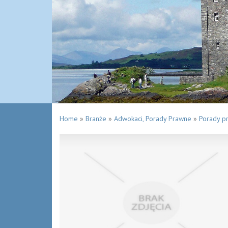
Home
»
Branże
»
Adwokaci, Porady Prawne
»
Porady p