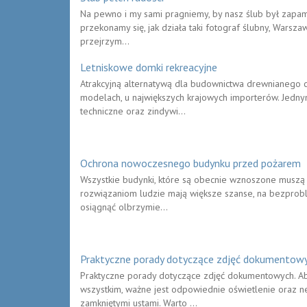
Na pewno i my sami pragniemy, by nasz ślub był zapami
przekonamy się, jak działa taki fotograf ślubny, Warsz
przejrzym...
Letniskowe domki rekreacyjne
Atrakcyjną alternatywą dla budownictwa drewnianego c
modelach, u największych krajowych importerów. Jedny
techniczne oraz zindywi...
Ochrona nowoczesnego budynku przed pożarem
Wszystkie budynki, które są obecnie wznoszone muszą
rozwiązaniom ludzie mają większe szanse, na bezprob
osiągnąć olbrzymie...
Praktyczne porady dotyczące zdjęć dokumentow
Praktyczne porady dotyczące zdjęć dokumentowych. Aby 
wszystkim, ważne jest odpowiednie oświetlenie oraz n
zamkniętymi ustami. Warto ...