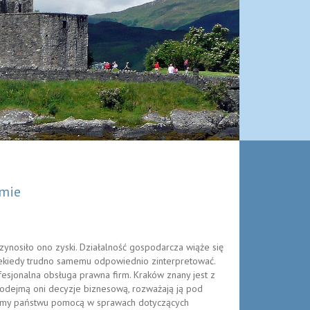
omie
ynosiło ono zyski. Działalność gospodarcza wiąże się
iekiedy trudno samemu odpowiednio zinterpretować.
esjonalna obsługa prawna firm. Kraków znany jest z
podejmą oni decyzje biznesową, rozważają ją pod
żymy państwu pomocą w sprawach dotyczących