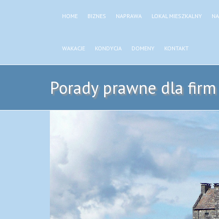
HOME
BIZNES
NAPRAWA
LOKAL MIESZKALNY
NA
WAKACJE
KONDYCJA
DOMENY
KONTAKT
Porady prawne dla fir