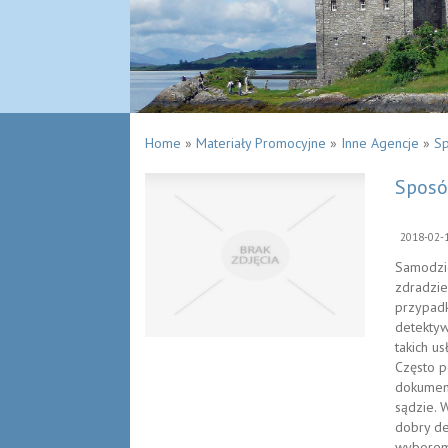
Home
»
Materiały Promocyjne
»
Inne Agencje
»
Sp
Sposó
2018-02-
Samodzie
zdradzie
przypadk
detektyw
takich u
Często p
dokument
sądzie. 
dobry de
wyborem