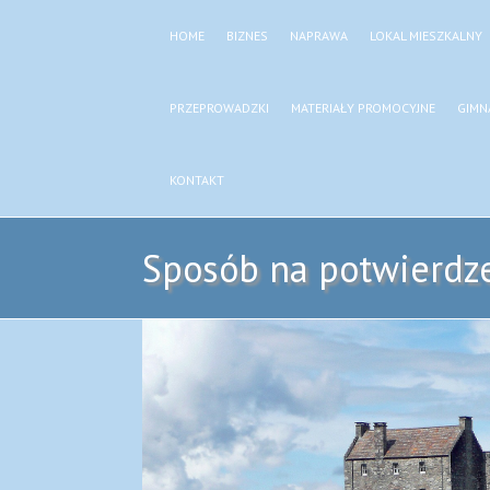
HOME
BIZNES
NAPRAWA
LOKAL MIESZKALNY
PRZEPROWADZKI
MATERIAŁY PROMOCYJNE
GIMN
KONTAKT
Sposób na potwierdze