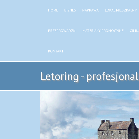
HOME
BIZNES
NAPRAWA
LOKAL MIESZKALNY
PRZEPROWADZKI
MATERIAŁY PROMOCYJNE
GIMN
KONTAKT
Letoring - profesjona