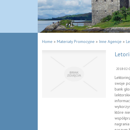
Home
»
Materiały Promocyjne
»
Inne Agencje
»
Le
Letor
2018-02-
Lektorin
swoje po
bank gło
lektorsk
informac
wykorzys
które ni
współpra
nagrania
naszym b