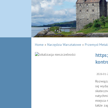
Home
»
Narzędzia Warsztatowe
»
Przemysł Meta
https
kontr
2026-01-
Rozwiąza
się wyda
skuteczn
natychmi
miejsca 
także za