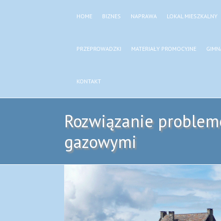
HOME
BIZNES
NAPRAWA
LOKAL MIESZKALNY
PRZEPROWADZKI
MATERIAŁY PROMOCYJNE
GIMN
KONTAKT
Rozwiązanie problem
gazowymi