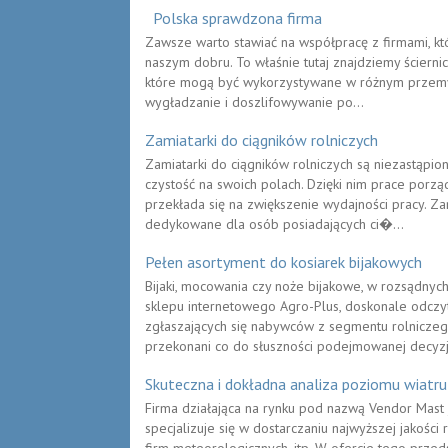
Polska sprawdzona firma
Zawsze warto stawiać na współpracę z firmami, któ
naszym dobru. To właśnie tutaj znajdziemy ściernic
które mogą być wykorzystywane w różnym przemyśl
wygładzanie i doszlifowywanie po...
Zamiatarki do ciągników rolniczych
Zamiatarki do ciągników rolniczych są niezastąpi
czystość na swoich polach. Dzięki nim prace porząd
przekłada się na zwiększenie wydajności pracy. Za
dedykowane dla osób posiadających ci�...
Pełen asortyment do kosiarek bijakowych
Bijaki, mocowania czy noże bijakowe, w rozsądnyc
sklepu internetowego Agro-Plus, doskonale odczy
zgłaszających się nabywców z segmentu rolniczego
przekonani co do słuszności podejmowanej decyzji
Skuteczna i dokładna analiza poziomu wiatru
Firma działająca na rynku pod nazwą Vendor Mast 
specjalizuje się w dostarczaniu najwyższej jakości 
firm meteorologicznych, itp. W ofercie tego prze