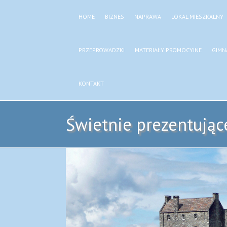
HOME
BIZNES
NAPRAWA
LOKAL MIESZKALNY
PRZEPROWADZKI
MATERIAŁY PROMOCYJNE
GIMN
KONTAKT
Świetnie prezentując