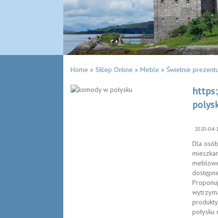
Home
»
Sklep Online
»
Meble
»
Świetnie prezent
https
polys
2020-04-
Dla osób
mieszkan
meblowe
dostępne
Proponuj
wytrzyma
produkty
połysku 