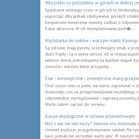
Wszystko co potrzebne w górach w dobrej ce
Spędzanie wolnego czasu w górach to doskonały 
wypocząć. Aby jednak zdobywanie górskich szlaków
bezpieczne koniecznie musimy zadbać o odpowied
trasie akcesoria. W ich skompletowaniu pom�...
Wyciskarka do soków i warzyw marki Kuvings
Są zdrowe, mają pyszny, orzeźwiający smak, a pr
dużo frajdy i są o wiele tańsze, niż w restauracj
witamin, której potrzebujemy na każdym etapie ży
owoców i warzyw, które przygotuj...
Elar - wewnętrzne i zewnętrzne maty grzejn
Choć sezon letni w pełni, nie warto zapominać o zb
doskonały czas na przeprowadzenie wszelkiego ro
odpowiednie wyregulowanie i naprawy pozwolą pań
Warto zatem zajrzeć do serwisu...
Kasze ekologiczne w sklepie internetowym
Któż z nas nie lubi kaszy? Stanowi ona doskonały 
również podczas przygotowywania sałatek. Na ry
kasz, jednak nie wszystkie warto jeść. W naszym 