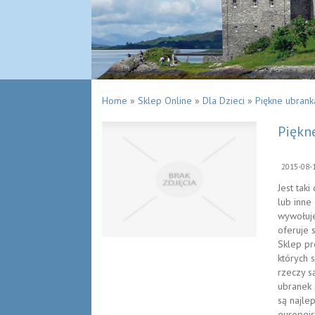
Home
»
Sklep Online
»
Dla Dzieci
»
Piękne ubrank
Piękn
2015-08-
Jest taki
lub inne
wywołuje
oferuje s
Sklep pr
których 
rzeczy s
ubranek 
są najle
europejs