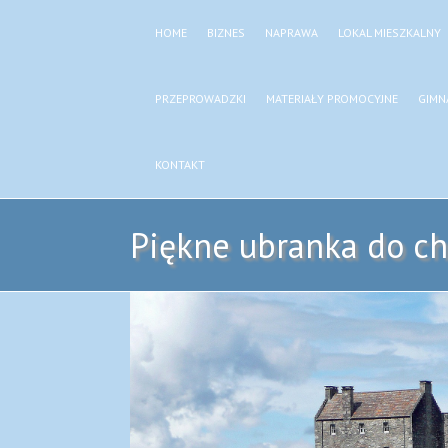
HOME
BIZNES
NAPRAWA
LOKAL MIESZKALNY
PRZEPROWADZKI
MATERIAŁY PROMOCYJNE
GIMN
KONTAKT
Piękne ubranka do ch