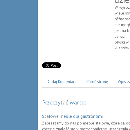
W wyróżn
wiele in
różnorod
nie mogł
jest na 
cenach i
błyskawi
klientów 
Dodaj Komentarz
Poleć stronę
Wpis z
Przeczytać warto:
Stalowe meble dla gastronomii
Zapraszamy do nas po meble stalowe, które są odp
chcecie znaleźć stoły gastronomiczne, urządzenia 