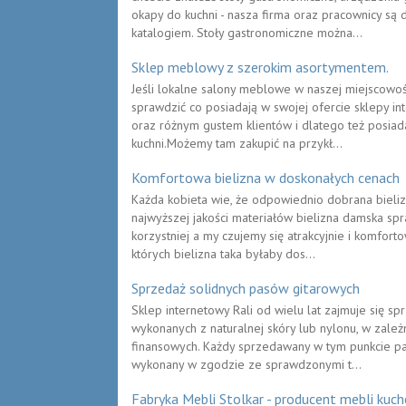
okapy do kuchni - nasza firma oraz pracownicy są
katalogiem. Stoły gastronomiczne można...
Sklep meblowy z szerokim asortymentem.
Jeśli lokalne salony meblowe w naszej miejscowoś
sprawdzić co posiadają w swojej ofercie sklepy in
oraz różnym gustem klientów i dlatego też posiada
kuchni.Możemy tam zakupić na przykł...
Komfortowa bielizna w doskonałych cenach
Każda kobieta wie, że odpowiednio dobrana bielizn
najwyższej jakości materiałów bielizna damska spra
korzystniej a my czujemy się atrakcyjnie i komfortow
których bielizna taka byłaby dos...
Sprzedaż solidnych pasów gitarowych
Sklep internetowy Rali od wielu lat zajmuje się sp
wykonanych z naturalnej skóry lub nylonu, w zależ
finansowych. Każdy sprzedawany w tym punkcie pas 
wykonany w zgodzie ze sprawdzonymi t...
Fabryka Mebli Stolkar - producent mebli kuc