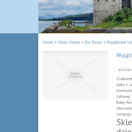
Home
»
Sklep Online
»
Dla Dzieci
»
Wyjątkowe lalk
Wyjąt
2015-08-
Znakomit
lalka z 
elementu
zabawę, 
Baby Ali
internet
swojego 
Skl
dzie