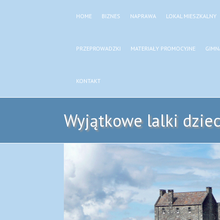
HOME
BIZNES
NAPRAWA
LOKAL MIESZKALNY
PRZEPROWADZKI
MATERIAŁY PROMOCYJNE
GIMN
KONTAKT
Wyjątkowe lalki dzie