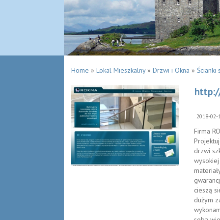
Home
»
Lokal Mieszkalny
»
Drzwi i Okna
»
Ścianki
http:
2018-02-
Firma RO
Projektu
drzwi sz
wysokiej
materiał
gwarancj
cieszą s
dużym za
wykonamy
sobą wie