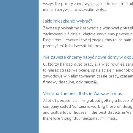
wszystkie profity z niej wynikające. Dobra infrastruk
miejsc rozrywki - to wszystko wpły...
Jakie mieszkanie wybrać?
Zawsze powinniśmy kierować się własnymi potrzeb
zachwyceni już dzisiaj. chętnie zerkniemy pewnie n
Dzięki temu jeszcze łatwiej znajdziemy to, co nam
przemyśleć kilka kwestii. Jaki powi...
Nie zawsze chcemy nabyć nowe domy w okol
Ci, którzy bardzo dużo pracują, a więc również zar
to nieraz straszliwą ocenę, spalając się niejedno
zawodową w nielimitowanym czasie pracy, czasem
firmowy deadline, gdy musz�...
Ventana the best flats in Warsaw for us
A lot of people is thinking about getting a house, W
company called Ventana is working there on desi
and built a lot of houses in the best districts in 
therefore thoughtful, functional, minimali...