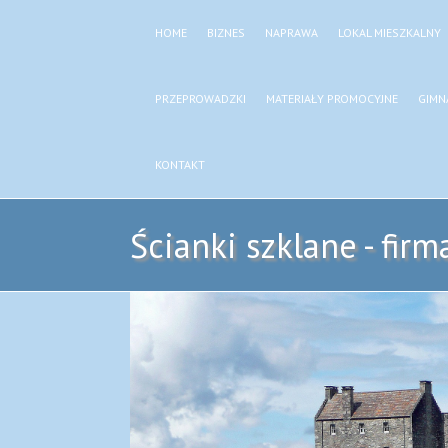
HOME
BIZNES
NAPRAWA
LOKAL MIESZKALNY
PRZEPROWADZKI
MATERIAŁY PROMOCYJNE
GIMN
KONTAKT
Ścianki szklane - fi