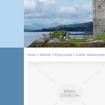
Home
»
Wakacje
»
Wypoczynek
»
Czarter ekskluzywneg