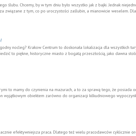
go ślubu. Chcemy, by w tym dniu było wszystko jak z bajki. Jednak niejedno
za związane z tym, co po uroczystości zaślubin, a mianowicie weselem. Dl
!
wygodny nocleg? Krakow Centrum to doskonała lokalizacja dla wszystkich tury
edzić to piękne, historyczne miasto z bogatą przeszłością, jako dawna stol
órymi to mamy do czynienia na mazurach, a to za sprawą tego, że posiada 
on wyjątkowym obiektem zarówno do organizacji kilkudniowego wypoczynk
znacznie efektywniejsza praca. Dlatego też wielu pracodawców cyklicznie o