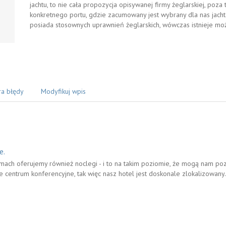
jachtu, to nie cała propozycja opisywanej firmy żeglarskiej, poza
konkretnego portu, gdzie zacumowany jest wybrany dla nas jacht
posiada stosownych uprawnień żeglarskich, wówczas istnieje możl
ra błędy
Modyfikuj wpis
e.
ach oferujemy również noclegi - i to na takim poziomie, że mogą nam poz
e centrum konferencyjne, tak więc nasz hotel jest doskonale zlokalizowany