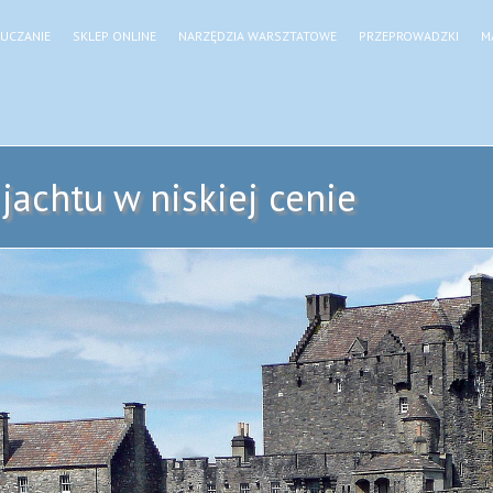
UCZANIE
SKLEP ONLINE
NARZĘDZIA WARSZTATOWE
PRZEPROWADZKI
M
jachtu w niskiej cenie