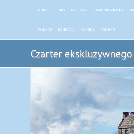
HOME
BIZNES
NAPRAWA
LOKAL MIESZKALNY
NA
WAKACJE
KONDYCJA
DOMENY
KONTAKT
Czarter ekskluzywnego 