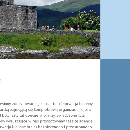
e
winny zdecydować się na czarter (Chorwacja lub inny
larską zajmującą się kompleksową organizacją rejsów
d kilkunastu lat obecne w branży. Świadczone tutaj
oby wyruszające w rejs przygotowany rzez tę agencję,
rwacja lub inne kraje) bezpiecznego i przestronnego