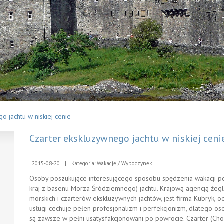
o jachtu w niskiej cenie
Czarter ekskluzywnego jachtu w niskiej ceni
2015-08-20
|
Kategoria: Wakacje / Wypoczynek
Osoby poszukujące interesującego sposobu spędzenia wakacji po
kraj z basenu Morza Śródziemnego) jachtu. Krajową agencją żeg
morskich i czarterów ekskluzywnych jachtów, jest firma Kubryk, o
usługi cechuje pełen profesjonalizm i perfekcjonizm, dlatego os
są zawsze w pełni usatysfakcjonowani po powrocie. Czarter (Cho