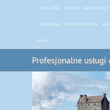
HOME
BIZNES
NAPRAWA
LOKAL MIESZKALNY
PRZEPROWADZKI
MATERIAŁY PROMOCYJNE
GIMN
KONTAKT
Profesjonalne usługi