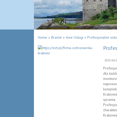
Home
»
Branże
»
Inne Usługi
»
Profesjonalne usłu
Profe
2025-06-
Profesjo
dla każd
monitori
najnowoc
kompleks
Krakowie
sprawia,
Profesjo
charakte
Krakowie