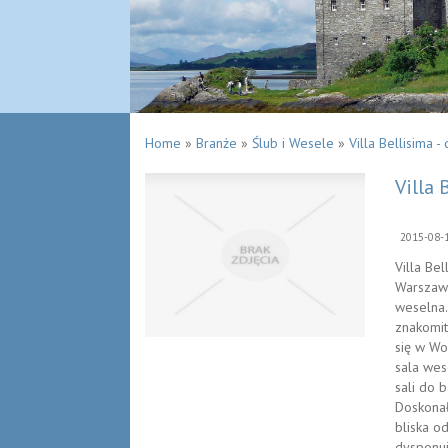
Home
»
Branże
»
Ślub i Wesele
»
Villa Bellisima 
Villa 
2015-08-
Villa Be
Warszawy
weselna.
znakomit
się w Wo
sala wes
sali do 
Doskonał
bliska o
dysponuj