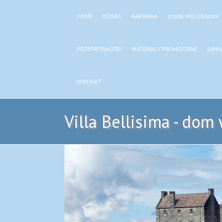
HOME
BIZNES
NAPRAWA
LOKAL MIESZKALNY
PRZEPROWADZKI
MATERIAŁY PROMOCYJNE
GIMN
KONTAKT
Villa Bellisima - dom