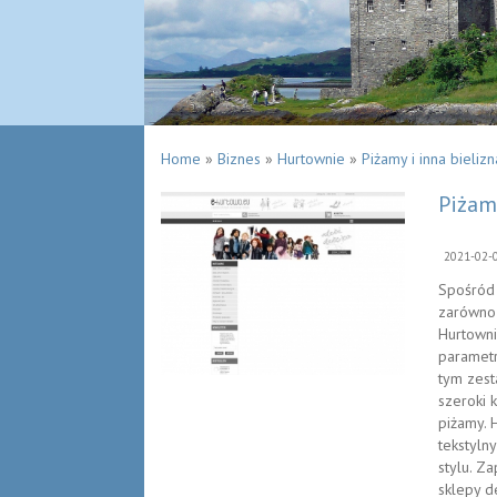
Home
»
Biznes
»
Hurtownie
»
Piżamy i inna bielizn
Piżamy
2021-02-
Spośród 
zarówno 
Hurtowni
parametr
tym zest
szeroki k
piżamy. 
tekstyln
stylu. Z
sklepy d