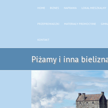
HOME
BIZNES
NAPRAWA
LOKAL MIESZKALNY
PRZEPROWADZKI
MATERIAŁY PROMOCYJNE
GIMN
KONTAKT
Piżamy i inna bielizn