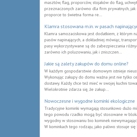
masztów, flag, proporców, stojaków do flag, uchwyt
przeznaczonych zarówno dla firm prywatnych, jak i d
proporce to świetna forma re...
Klamra stosowana m.in. w pasach napinający
Klamra samozaciskowa jest dodatkiem, z którym n
pasów napinających, a dokładniej mówiąc, transp
pasy wykorzystywane są do zabezpieczania różny
zarówno ich poluzowaniu, jak i zniszczen...
Jakie są zalety zakupów do domu online?
W każdym gospodarstwie domowym istnieje nieus
Wykonując zakupy do domu ważna jest nie tylko ce
dostawy. Każdy chce też mieć w swojej kuchni tow
Wielokrotnie zdarza się, że zakup...
Nowoczesne i wygodne kominki ekologiczne
Tradycyjne kominki wymagają stosunkowo dużo miej
tego powodu rzadko mogą być stosowane w blokac
wygodny w stosowaniu bio kominek niewymagają
W kominkach tego rodzaju, jako paliwo stosuje się b