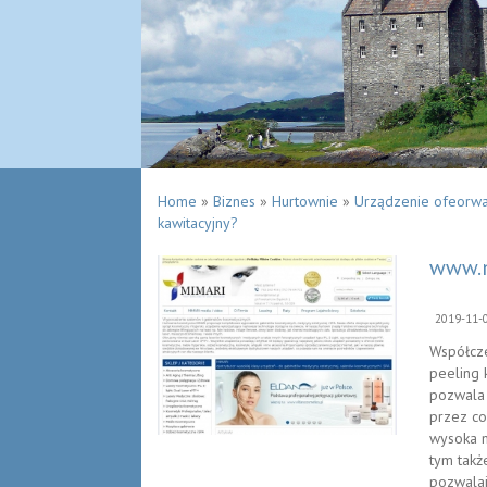
Home
»
Biznes
»
Hurtownie
»
Urządzenie ofeorwan
kawitacyjny?
www.m
2019-11-
Współcze
peeling 
pozwala 
przez co
wysoka n
tym takż
pozwalaj