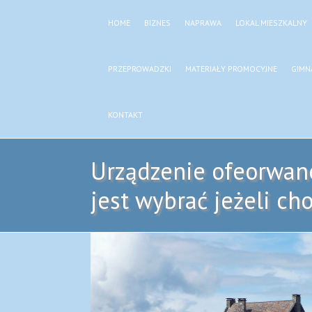
HOME
BIZNES
NAPRAWA
LOKAL MIESZKALNY
PRZEPROWADZKI
MATERIAŁY PROMOCYJNE
GIMN
KONTAKT
Urządzenie ofeorwane
jest wybrać jeżeli ch