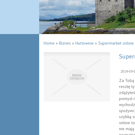
Home
»
Biznes
»
Hurtownie
»
Supermarket online
Super
2019-09-
Za Tobą 
resztę t
zdążyłeś
pomysł n
wychodz
spożywcz
szybką o
online t
nie mają
poznania 