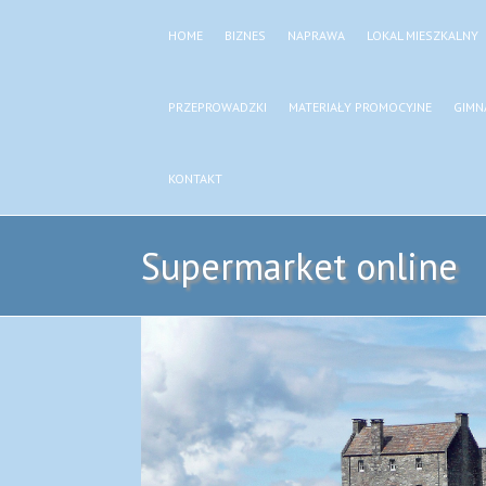
HOME
BIZNES
NAPRAWA
LOKAL MIESZKALNY
PRZEPROWADZKI
MATERIAŁY PROMOCYJNE
GIMN
KONTAKT
Supermarket online