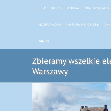
HOME
BIZNES
NAPRAWA
LOKAL MIESZKALNY
PRZEPROWADZKI
MATERIAŁY PROMOCYJNE
GIMN
KONTAKT
Zbieramy wszelkie el
Warszawy