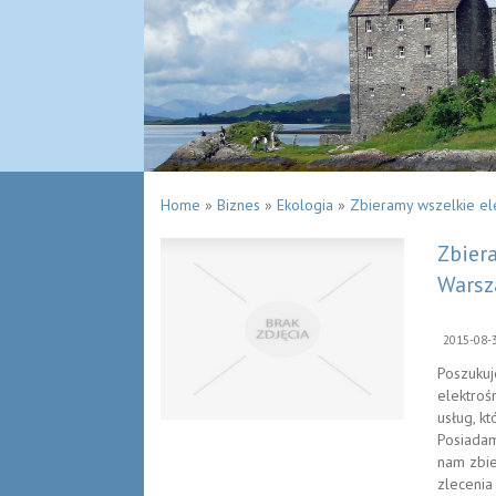
Home
»
Biznes
»
Ekologia
»
Zbieramy wszelkie el
Zbier
Wars
2015-08-
Poszukuj
elektroś
usług, k
Posiadam
nam zbie
zlecenia