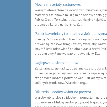
Mocne materialy zasłonowe.
Ważnym elementem dekoracyjnym mieszkania, biura
Materiały zasłonowe muszą mieć odpowiednio gęsty
Polska Grupa Tekstylna dostarcza tkaniny najwyższ
blednięcia koloru na tkaninie. Zas...
Papier bawełniany to idealny wybór dla wym
Planują Państwo ślub i chcieliby wręczyć swoim 
prowadzą Państwo firmę i zależy Wam, aby Wasze w
innych? Jeśli odpowiedź na oba pytania brzmi "tak"
proponujemy Państwu papier bawełniany. D...
Najlepsze zasłony panelowe
Zastanawiasz się nad ty, gdzie znajdziesz dobrej 
gdzie nasze przedsiębiorstwo posiada najwięcej ci
czego tylko możesz potrzebować – działamy w ta
solidnych produktów. Właśnie z teg...
Biżuteria - idealny wybór na prezent
Wyroby jubilerskie są idealnym pomysłem na preze
obdarowania bliskiej osoby, przyjaciół. Najlepsz
oferuje szeroki wybór różnego rodzaju wyrobów taki